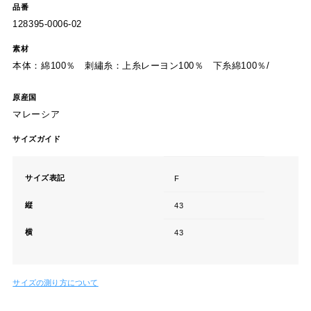
品番
128395-0006-02
素材
本体：綿100％ 刺繡糸：上糸レーヨン100％ 下糸綿100％/
原産国
マレーシア
サイズガイド
サイズ表記
F
縦
43
横
43
サイズの測り方について