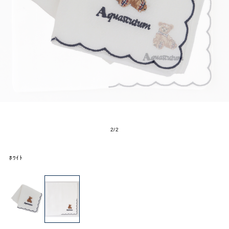
2
/
2
ﾎﾜｲﾄ