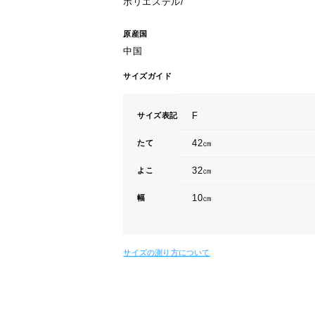
ポリエステル/
原産国
中国
サイズガイド
F
サイズ表記
42㎝
たて
32㎝
よこ
10㎝
幅
サイズの測り方について