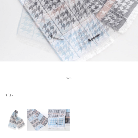
2
/
3
ﾌﾞﾙ-