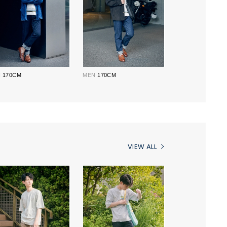
N
170CM
MEN
170CM
VIEW ALL