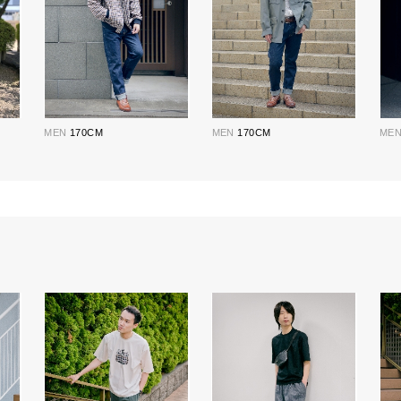
MEN
170CM
MEN
170CM
ME