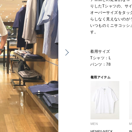
りしたTシャツの、サ
オーバーサイズをタッ
らしなく見えないのが
いつものミニサコッシ
す。
着用サイズ
Tシャツ：L
パンツ：78
着用アイテム
MEN
M
HENRY-NECK
I