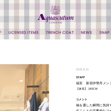
F
LICENSED ITEMS
TRENCH COAT
NEWS
SNAP
2025.8.21
STAFF
福安 新宿伊勢丹メン
【身長】 180CM
コメント
袖を通した瞬間に気持
デニムとの定番的なコ