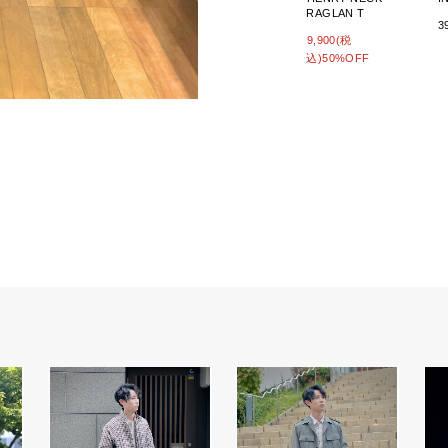
RAGLAN T
3
9,900(税
込)50%OFF