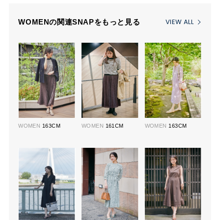
VIEW ALL
WOMENの関連SNAPをもっと見る
WOMEN
163CM
WOMEN
161CM
WOMEN
163CM