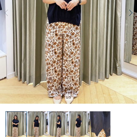
2
/
5