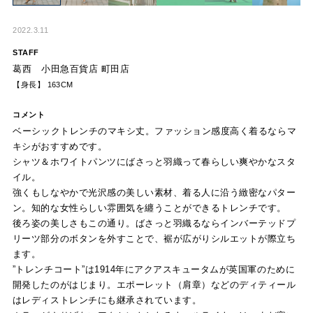
2022.3.11
STAFF
葛西 小田急百貨店 町田店
【身長】 163CM
コメント
ベーシックトレンチのマキシ丈。ファッション感度高く着るならマ
キシがおすすめです。
シャツ＆ホワイトパンツにばさっと羽織って春らしい爽やかなスタ
イル。
強くもしなやかで光沢感の美しい素材、着る人に沿う緻密なパター
ン。知的な女性らしい雰囲気を纏うことができるトレンチです。
後ろ姿の美しさもこの通り。ばさっと羽織るならインバーテッドプ
リーツ部分のボタンを外すことで、裾が広がりシルエットが際立ち
ます。
”トレンチコート”は1914年にアクアスキュータムが英国軍のために
開発したのがはじまり。エポーレット（肩章）などのディティール
はレディストレンチにも継承されています。