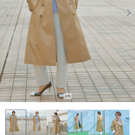
2
/
6