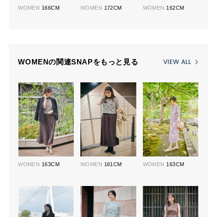
WOMEN
166CM
WOMEN
172CM
WOMEN
162CM
VIEW ALL
WOMENの関連SNAPをもっと見る
WOMEN
163CM
WOMEN
161CM
WOMEN
163CM