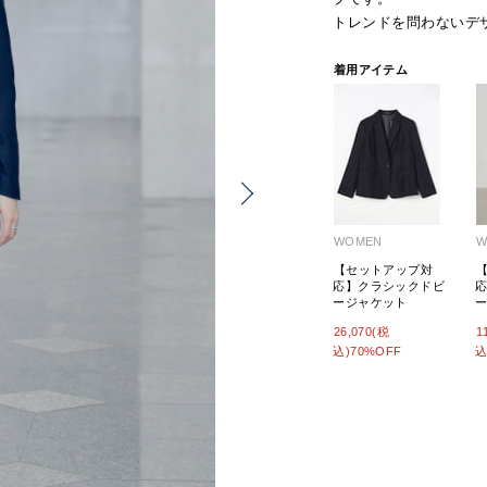
トレンドを問わないデ
着用アイテム
WOMEN
W
【セットアップ対
応】クラシックドビ
ージャケット
26,070(税
1
込)70%OFF
込