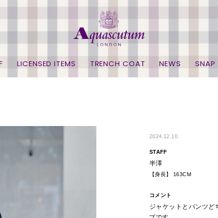
F
LICENSED ITEMS
TRENCH COAT
NEWS
SNAP
2024.12.10
STAFF
半澤
【身長】 163CM
コメント
ジャケットとパンツど
プです。