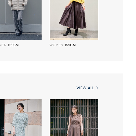
MEN
159CM
WOMEN
159CM
VIEW ALL