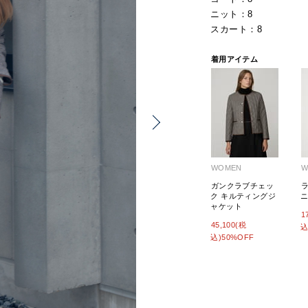
ニット：8
スカート：8
着用アイテム
WOMEN
W
ガンクラブチェッ
ク キルティングジ
ャケット
1
45,100(税
込
込)50%OFF