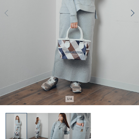
1
/
4