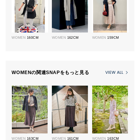
WOMEN
160CM
WOMEN
162CM
WOMEN
159CM
VIEW ALL
WOMENの関連SNAPをもっと見る
WOMEN
163CM
WOMEN
161CM
WOMEN
163CM