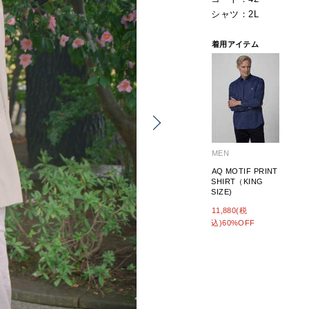
シャツ：2L
着用アイテム
MEN
AQ MOTIF PRINT
SHIRT（KING
SIZE)
11,880(税
込)60%OFF