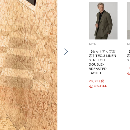
MEN
M
【セットアップ対
応】TEC.3 LINEN
応
STRETCH
S
DOUBLE-
1
BREASTED
JACKET
込
28,380(税
込)70%OFF