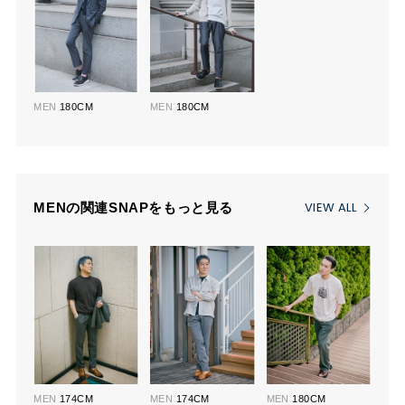
MEN
180CM
MEN
180CM
VIEW ALL
MENの関連SNAPをもっと見る
MEN
174CM
MEN
174CM
MEN
180CM