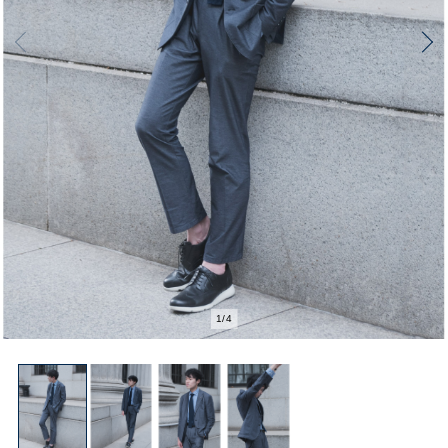
1
/
4