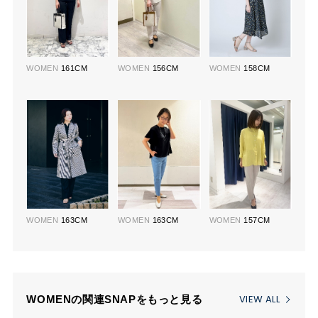
WOMEN
161CM
WOMEN
156CM
WOMEN
158CM
WOMEN
163CM
WOMEN
163CM
WOMEN
157CM
VIEW ALL
WOMENの関連SNAPをもっと見る