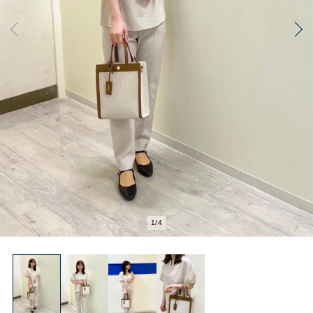
2
/
4