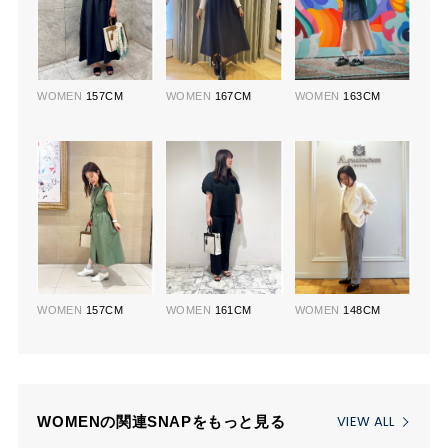
WOMEN
157CM
WOMEN
167CM
WOMEN
163CM
WOMEN
157CM
WOMEN
161CM
WOMEN
148CM
VIEW ALL
WOMENの関連SNAPをもっと見る