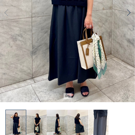
2
/
5