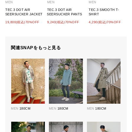
MEN
MEN
MEN
TEC.3 DOT AIR
TEC.3 DOT AIR
TEC.3 SMOOTH T-
SEERSUCKER JACKET
SEERSUCKER PANTS
SHIRT
19,800(税込)70%OFF
9,240(税込)70%OFF
4,290(税込)70%OFF
関連SNAPをもっと見る
MEN
180CM
MEN
180CM
MEN
180CM