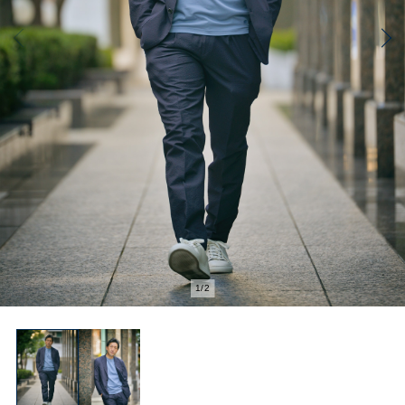
2
/
2