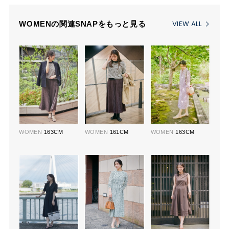
VIEW ALL
WOMENの関連SNAPをもっと見る
WOMEN
163CM
WOMEN
161CM
WOMEN
163CM