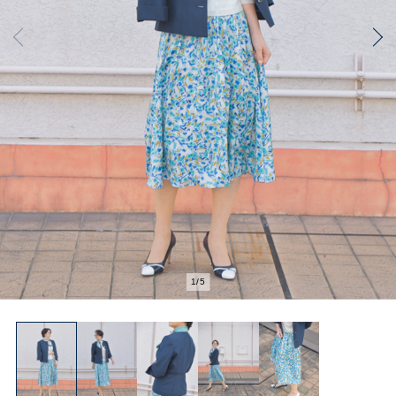
2
/
5