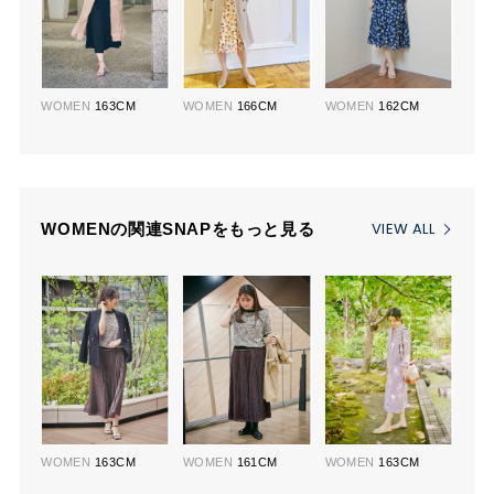
WOMEN
163CM
WOMEN
166CM
WOMEN
162CM
VIEW ALL
WOMENの関連SNAPをもっと見る
WOMEN
163CM
WOMEN
161CM
WOMEN
163CM