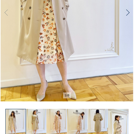
1
/
6