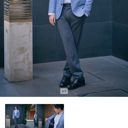
1
/
3