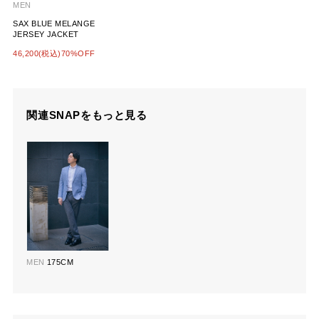
MEN
SAX BLUE MELANGE
JERSEY JACKET
46,200(税込)70%OFF
関連SNAPをもっと見る
MEN
175CM