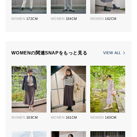
WOMEN
172CM
WOMEN
154CM
WOMEN
162CM
VIEW ALL
WOMENの関連SNAPをもっと見る
WOMEN
163CM
WOMEN
161CM
WOMEN
163CM