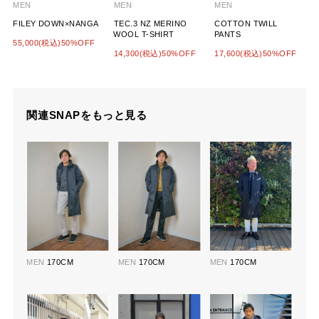
MEN
MEN
MEN
FILEY DOWN×NANGA
TEC.3 NZ MERINO
COTTON TWILL
WOOL T-SHIRT
PANTS
55,000(税込)50%OFF
14,300(税込)50%OFF
17,600(税込)50%OFF
関連SNAPをもっと見る
MEN
170CM
MEN
170CM
MEN
170CM