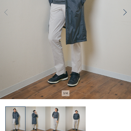
2
/
4