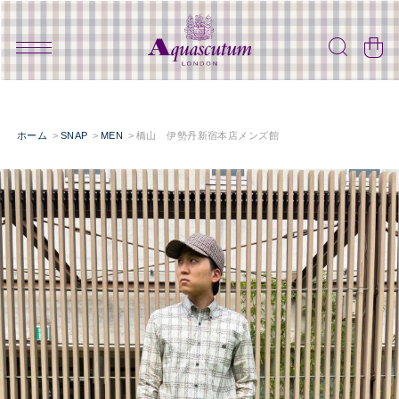
ホーム
SNAP
MEN
橋山 伊勢丹新宿本店メンズ館