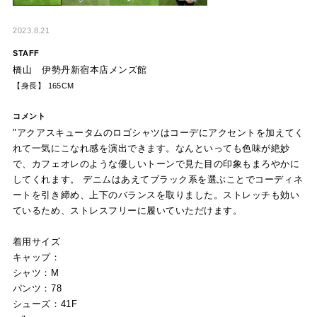
2023.8.21
STAFF
橋山 伊勢丹新宿本店メンズ館
【身長】 165CM
コメント
"アクアスキュータムのロゴシャツはコーデにアクセントを加えてく
れて一気にこなれ感を演出できます。なんといっても色味が絶妙
で、カフェオレのような優しいトーンで見た目の印象もまろやかに
してくれます。 デニムはあえてブラック系を選ぶことでコーディネ
ートを引き締め、上下のバランスを取りました。ストレッチも効い
ているため、ストレスフリーに履いていただけます。
着用サイズ
キャップ：
シャツ：M
パンツ：78
シューズ：41F