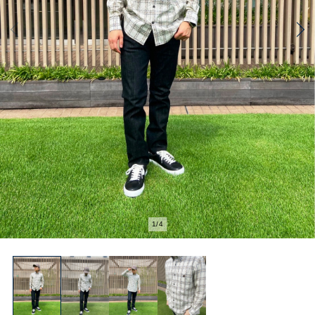
2
/
4