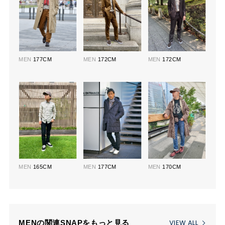
MEN
177CM
MEN
172CM
MEN
172CM
MEN
165CM
MEN
177CM
MEN
170CM
VIEW ALL
MENの関連SNAPをもっと見る