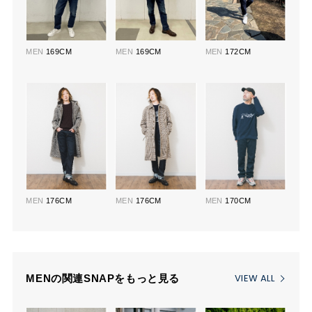
MEN
169CM
MEN
169CM
MEN
172CM
MEN
176CM
MEN
176CM
MEN
170CM
VIEW ALL
MENの関連SNAPをもっと見る