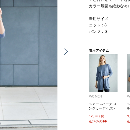
カラー展開も絶妙なキ
着用サイズ
ニット：8
パンツ：８
着用アイテム
WOMEN
W
シアースパーク ロ
ングカーディガン
12,870(税
9
込)70%OFF
込