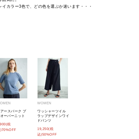
レイカラー3色で、どの色を選ぶか迷います・・・
OMEN
WOMEN
シアースパーク プ
ワッシャーツイル
ルオーバーニット
ラップデザインワイ
ドパンツ
,900(税
19,250(税
)70%OFF
込)50%OFF