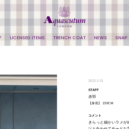
F
LICENSED ITEMS
TRENCH COAT
NEWS
SNAP
2023.3.31
STAFF
赤羽
【身長】 159CM
コメント
きらっと細かいラメが
ツと合わせてモードな