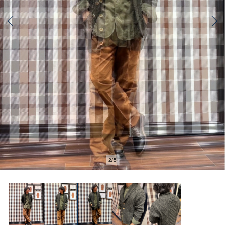
2
/
5