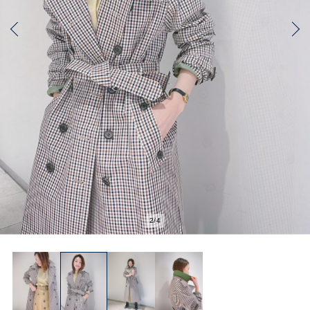
2
/
4