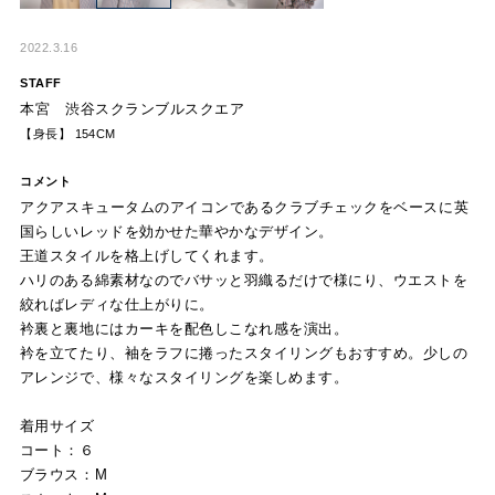
2022.3.16
STAFF
本宮 渋谷スクランブルスクエア
【身長】 154CM
コメント
アクアスキュータムのアイコンであるクラブチェックをベースに英
国らしいレッドを効かせた華やかなデザイン。
王道スタイルを格上げしてくれます。
ハリのある綿素材なのでバサッと羽織るだけで様にり、ウエストを
絞ればレディな仕上がりに。
衿裏と裏地にはカーキを配色しこなれ感を演出。
衿を立てたり、袖をラフに捲ったスタイリングもおすすめ。少しの
アレンジで、様々なスタイリングを楽しめます。
着用サイズ
コート：６
ブラウス：M