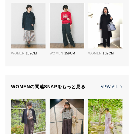
WOMEN
159CM
WOMEN
159CM
WOMEN
162CM
VIEW ALL
WOMENの関連SNAPをもっと見る