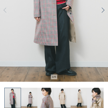
1
/
6