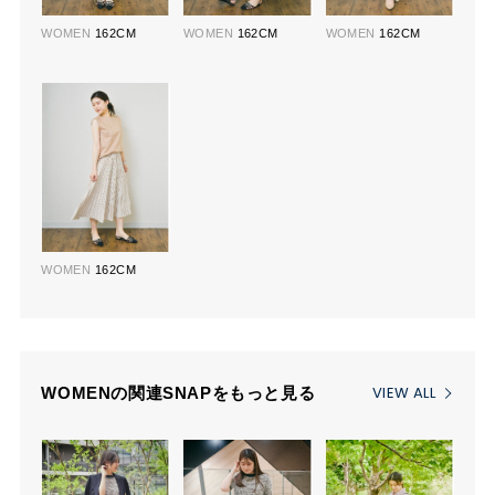
WOMEN
162CM
WOMEN
162CM
WOMEN
162CM
WOMEN
162CM
VIEW ALL
WOMENの関連SNAPをもっと見る