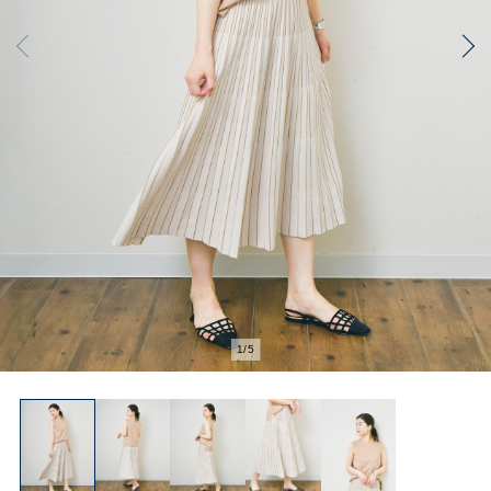
1
/
5