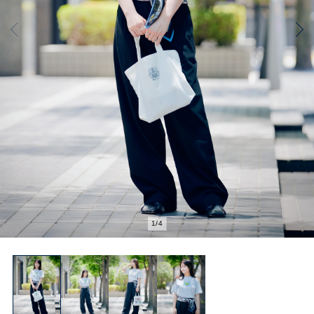
1
/
4