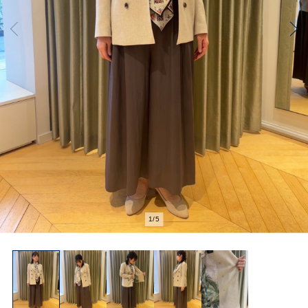
2
/
5