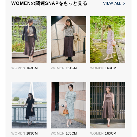
VIEW ALL
WOMENの関連SNAPをもっと見る
WOMEN
163CM
WOMEN
161CM
WOMEN
163CM
WOMEN
163CM
WOMEN
163CM
WOMEN
163CM