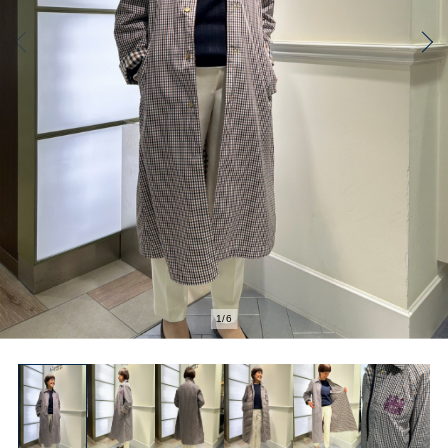
2
/
6