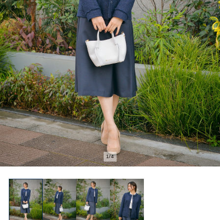
1
/
4