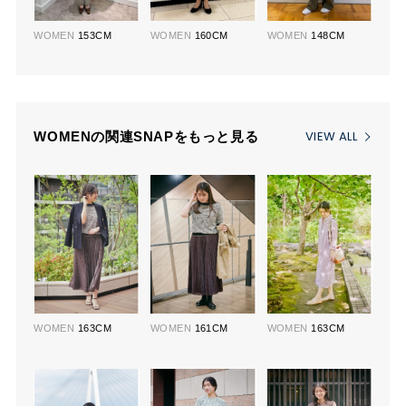
WOMEN
153CM
WOMEN
160CM
WOMEN
148CM
VIEW ALL
WOMENの関連SNAPをもっと見る
WOMEN
163CM
WOMEN
161CM
WOMEN
163CM