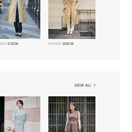
MEN
172CM
WOMEN
162CM
VIEW ALL