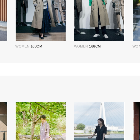
WOMEN
163CM
WOMEN
166CM
WO