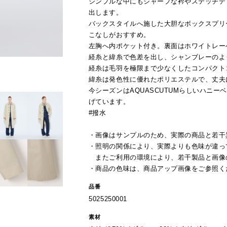
シンプルな中にもシャープな衿やステッチデ
出します。
バックスタイルへ施した大胆なボックスプリ
こなしがおすすめ。
左胸へ内ポケット付き。裏面はホワイトレー
経糸と緯糸で色差を出し、シャンブレーのよ
経糸は毛羽を極限まで少なくしたコンパクト
緯糸は発色性に優れたポリエステルで、丈夫
今シーズンはAQUASCUTUMらしいハニ
げています。
#撥水
・画像はサンプルのため、実際の商品と若干
・照明の関係により、実際よりも色味が違っ
またご利用の環境により、若干製品と画像
・商品の色味は、商品アップ画像をご参照く
品番
5025250001
素材