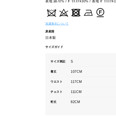
表地 綿70% / ﾎﾟﾘｴｽﾃﾙ30% / 表地 ﾎﾟﾘｴｽﾃﾙ1
洗濯表示について
原産国
日本製
サイズガイド
S
サイズ表記
107CM
着丈
117CM
ウエスト
111CM
チェスト
82CM
裄丈