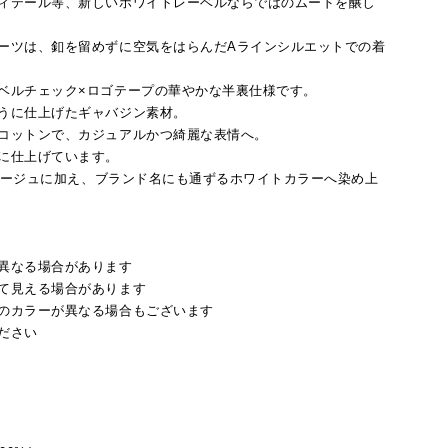
ィテール等、新しいホワイトレーベルならではのムードを醸し
ーツは、釦を留めずに空気をはらんだAラインシルエットでの着
ベルチェック×ロゴテープの華やかな半裏仕様です。
うに仕上げたギャバジン素材。
コットンで、カジュアルかつ綺麗な表情へ。
に仕上げています。
ーベージュに加え、ブランド名にも通ずるホワイトカラーへ染め上
異なる場合があります
て見える場合があります
のカラーが異なる場合もございます
ださい