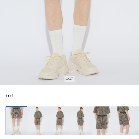
1
/
17
ﾁｪｯｸ