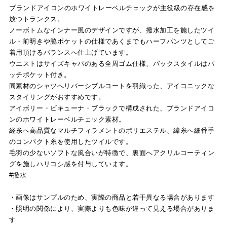
ブランドアイコンのホワイトレーベルチェックが主役級の存在感を
放つトランクス。
ノーボトムなインナー風のデザインですが、撥水加工を施したツイ
ル・前明きや脇ポケットの仕様であくまでもハーフパンツとしてご
着用頂けるバランスへ仕上げています。
ウエストはサイズキャパのある全周ゴム仕様、バックスタイルはパ
ッチポケット付き。
同素材のシャツへリバーシブルコートを羽織った、アイコニックな
スタイリングがおすすめです。
アイボリー・ビキューナ・ブラックで構成された、ブランドアイコ
ンのホワイトレーベルチェック素材。
経糸へ高品質なマルチフィラメントのポリエステル、緯糸へ細番手
のコンパクト糸を使用したツイルです。
毛羽の少ないソフトな風合いが特徴で、裏面へアクリルコーティン
グを施しハリコシ感を付与しています。
#撥水
・画像はサンプルのため、実際の商品と若干異なる場合があります
・照明の関係により、実際よりも色味が違って見える場合がありま
す