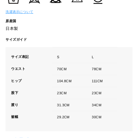
洗濯表示について
原産国
日本製
サイズガイド
サイズ表記
S
L
ウエスト
70CM
78CM
ヒップ
104.8CM
111CM
股下
23CM
23CM
渡り
31.3CM
34CM
裾幅
29.2CM
30CM