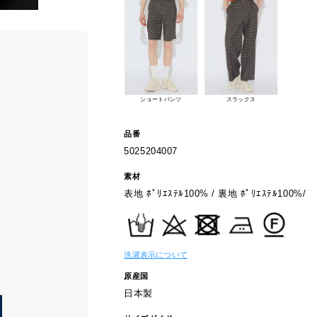
ショートパンツ
スラックス
品番
5025204007
素材
表地 ﾎﾟﾘｴｽﾃﾙ100% / 裏地 ﾎﾟﾘｴｽﾃﾙ100%/
洗濯表示について
原産国
日本製