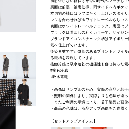
肩肘張らない軽快さが今の時代へマッチして
裏面は前裏・袖裏仕様、両サイドへ内ポケッ
本切羽の袖口はラフにたくし上げたスタイリ
ンツを合わせればホワイトレーベルらしいス
表面はホワイトレーベルチェック、裏面はブ
ブラックは着回しの利くカラーで、サイジン
ブランドアイコンのチェック柄はアイボリー
気へ仕上げています。
後染素材ですが陰影のあるプリントとツイル
る織柄を表現しています。
接触冷感と吸水速乾の機能性も併せ持った素
#接触冷感
#吸水速乾
・画像はサンプルのため、実際の商品と若干
・照明の関係により、実際よりも色味が違っ
またご利用の環境により、若干製品と画像
・商品の色味は、商品アップ画像をご参照く
【セットアップアイテム】