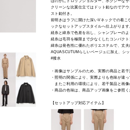
ほのかにドロップショルダー、ボクシーなサ
クリーンな比翼仕立てはドット釦なのでアウ
スト釦付き。
前明きはラフに開けた深いVネックでの着こ
ックなセットアップスタイルへ仕上がります
経糸と緯糸で色差を出し、シャンブレーのよ
経糸は毛羽を極限まで少なくしたコンパクト
緯糸は発色性に優れたポリエステルで、丈夫
AQUASCUTUMらしいベージュに加え、
#撥水
・画像はサンプルのため、実際の商品と若干
・照明の関係により、実際よりも色味が違っ
またご利用の環境により、若干製品と画像
・商品の色味は、商品アップ画像をご参照く
【セットアップ対応アイテム】