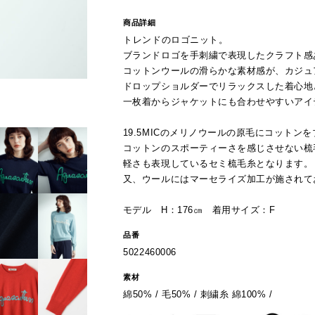
商品詳細
トレンドのロゴニット。
ブランドロゴを手刺繍で表現したクラフト感
コットンウールの滑らかな素材感が、カジュ
ドロップショルダーでリラックスした着心地
一枚着からジャケットにも合わせやすいアイ
19.5MICのメリノウールの原毛にコット
コットンのスポーティーさを感じさせない梳
軽さも表現しているセミ梳毛糸となります。
又、ウールにはマーセライズ加工が施されて
モデル H：176㎝ 着用サイズ：F
品番
5022460006
素材
綿50% / 毛50% / 刺繍糸 綿100% /