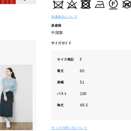
洗濯表示について
原産国
中国製
サイズガイド
F
サイズ表記
60
着丈
51
肩幅
100
バスト
48.5
袖丈
サイズの測り方について