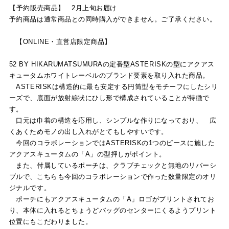
【予約販売商品】 2月上旬お届け
予約商品は通常商品との同時購入ができません。ご了承ください。
【ONLINE・直営店限定商品】
52 BY HIKARUMATSUMURAの定番型ASTERISKの型にアクアス
キュータムホワイトレーベルのブランド要素を取り入れた商品。
ASTERISKは構造的に最も安定する円筒型をモチーフにしたシリ
ーズで、底面が放射線状にひし形で構成されていることが特徴で
す。
口元は巾着の構造を応用し、シンプルな作りになっており、 広
くあくためモノの出し入れがとてもしやすいです。
今回のコラボレーションではASTERISKの1つのピースに施した
アクアスキュータムの「A」の型押しがポイント。
また、付属しているポーチは、クラブチェックと無地のリバーシ
ブルで、こちらも今回のコラボレーションで作った数量限定のオリ
ジナルです。
ポーチにもアクアスキュータムの「A」ロゴがプリントされてお
り、本体に入れるとちょうどバッグのセンターにくるようプリント
位置にもこだわりました。