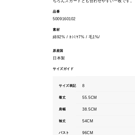
ちろんスカートとも合わせやすい一枚です。
品番
5009160102
素材
綿92% / ｶｼﾐﾔ7% / 毛1%/
原産国
日本製
サイズガイド
8
サイズ表記
55.5CM
着丈
38.5CM
肩幅
54CM
袖丈
96CM
バスト