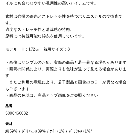
イルにも合わせやすい汎用性の高いアイテムです。
素材は強撚の綿糸とストレッチ性を持つポリエステルの交撚糸で
す。
適度なストレッチ性と清涼感が特徴。
原料には持続可能な綿糸を使用しています。
モデル H：172㎝ 着用サイズ：8
・画像はサンプルのため、実際の商品と若干異なる場合があります
・照明の関係により、実際よりも色味が違って見える場合がありま
す
またご利用の環境により、若干製品と画像のカラーが異なる場合
もございます
・商品の色味は、商品アップ画像をご参照ください
品番
5006460032
素材
綿59% / ﾎﾟﾘｴｽﾃﾙ39% / ﾅｲﾛﾝ1% / ﾎﾟﾘｳﾚﾀﾝ1%/