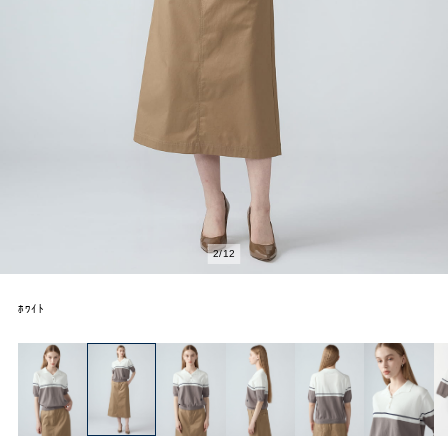
2
/
12
ﾎﾜｲﾄ