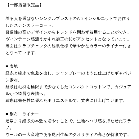
【一部店舗限定品】
着る人を選ばないシングルブレストのAラインシルエットでお作り
したステンカラーコート。
普遍性の高いデザインからトレンドを問わず着用することができ、
ヴィンテージ感漂うかすれ加工の釦がアクセントとなっています。
裏面はクラブチェックの総裏仕様で華やかなカラーのライナー付き
となっています。
■ 表地
経糸と緯糸で色差を出し、シャンブレーのように仕上げたギャバジ
ン素材。
経糸は毛羽を極限まで少なくしたコンパクトコットンで、カジュア
ルかつ綺麗な表情へ。
緯糸は発色性に優れたポリエステルで、丈夫に仕上げています。
■ 別布｜ライナー
通常より経糸の本数を増やすことで、生地へハリ感を持たせたフラ
ノ。
ウールの一大産地である尾州生産のクオリティの高さが特徴です。