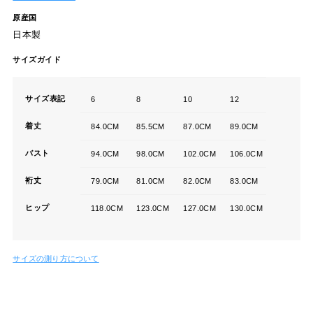
原産国
日本製
サイズガイド
サイズ表記
6
8
10
12
着丈
84.0CM
85.5CM
87.0CM
89.0CM
バスト
94.0CM
98.0CM
102.0CM
106.0CM
裄丈
79.0CM
81.0CM
82.0CM
83.0CM
ヒップ
118.0CM
123.0CM
127.0CM
130.0CM
サイズの測り方について