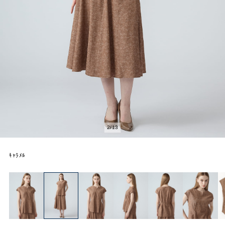
2
/
13
ｷｬﾗﾒﾙ