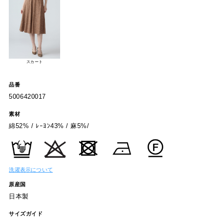
スカート
品番
5006420017
素材
綿52% / ﾚｰﾖﾝ43% / 麻5%/
洗濯表示について
原産国
日本製
サイズガイド