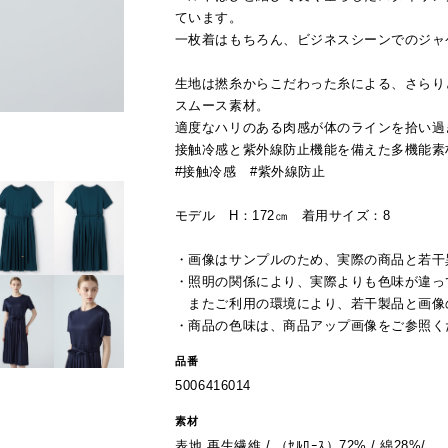
ています。
一枚着はもちろん、ビジネスシーンでのジャ
生地は撚糸からこだわった糸による、さらり
スムース素材。
適度なハリのある肉感が体のラインを拾い過
接触冷感と紫外線防止機能を備えた多機能素
#接触冷感 #紫外線防止
モデル H：172㎝ 着用サイズ：8
・画像はサンプルのため、実際の商品と若干
・照明の関係により、実際よりも色味が違っ
またご利用の環境により、若干製品と画像
・商品の色味は、商品アップ画像をご参照く
品番
5006416014
素材
表地 再生繊維 / （ｾﾙﾛｰｽ）72% / 綿28%/