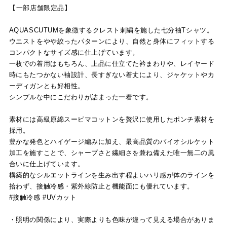
【一部店舗限定品】
AQUASCUTUMを象徴するクレスト刺繍を施した七分袖Tシャツ。
ウエストをやや絞ったパターンにより、自然と身体にフィットする
コンパクトなサイズ感に仕上げています。
一枚での着用はもちろん、上品に仕立てた衿まわりや、レイヤード
時にもたつかない袖設計、長すぎない着丈により、ジャケットやカ
ーディガンとも好相性。
シンプルな中にこだわりが詰まった一着です。
素材には高級原綿スーピマコットンを贅沢に使用したポンチ素材を
採用。
豊かな発色とハイゲージ編みに加え、最高品質のバイオシルケット
加工を施すことで、シャープさと繊細さを兼ね備えた唯一無二の風
合いに仕上げています。
構築的なシルエットラインを生み出す程よいハリ感が体のラインを
拾わず、接触冷感・紫外線防止と機能面にも優れています。
#接触冷感 #UVカット
・照明の関係により、実際よりも色味が違って見える場合がありま