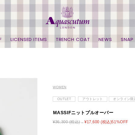
F
LICENSED ITEMS
TRENCH COAT
NEWS
SNAP
WOMEN
OUTLET
アウトレット
オンライン限
MASSIFニットプルオーバー
¥36,300 (税込)
¥17,600 (税込)51%OFF