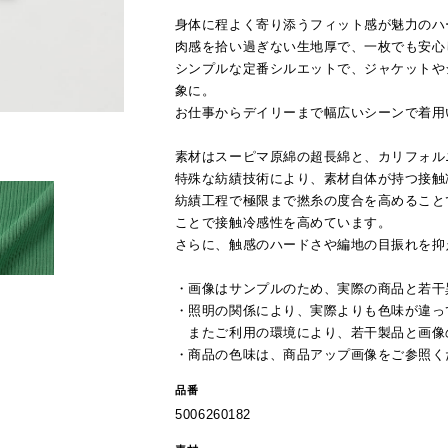
身体に程よく寄り添うフィット感が魅力のハ
肉感を拾い過ぎない生地厚で、一枚でも安心
シンプルな定番シルエットで、ジャケットや
象に。
お仕事からデイリーまで幅広いシーンで着用
素材はスーピマ原綿の超長綿と、カリフォル
特殊な紡績技術により、素材自体が持つ接触
紡績工程で極限まで撚糸の度合を高めること
ことで接触冷感性を高めています。
さらに、触感のハードさや編地の目振れを抑
・画像はサンプルのため、実際の商品と若干
・照明の関係により、実際よりも色味が違っ
またご利用の環境により、若干製品と画像
・商品の色味は、商品アップ画像をご参照く
品番
5006260182