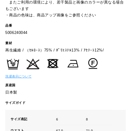
またご利用の環境により、若干製品と画像のカラーが異なる場合
もございます
・商品の色味は、商品アップ画像をご参照ください
品番
5006240044
素材
再生繊維 / （ｾﾙﾛｰｽ）75% / ﾎﾟﾘｴｽﾃﾙ13% / ｱｾﾃｰﾄ12%/
洗濯表示について
原産国
日本製
サイズガイド
サイズ表記
6
8
ウエスト
67.0
71.0