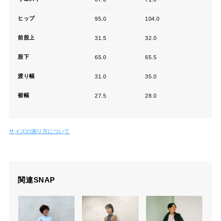
ヒップ
95.0
104.0
前股上
31.5
32.0
股下
65.0
65.5
渡り幅
31.0
35.0
裾幅
27.5
28.0
サイズの測り方について
関連SNAP