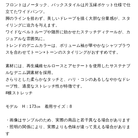
フロントはノータック、バックスタイルは片玉縁ポケット仕様で仕
立てたワイドパンツ。
脚のラインを拾わず、美しいドレープを描く大胆な分量感が、スタ
イリングに迫力を与えます。
ワイドなベルトループや随所に効かせたステッチディテールが、カ
ジュアルな雰囲気に。
トレンドのデニムカラーは、ボリューム袖が華やかなシャツブラウ
スを合わせてトーン×トーンのスタイリングがおすすめです。
素材には、再生繊維セルロースとアセテートを使用したサステナブ
ルなデニム調素材を採用。
さらりとした柔らかなタッチと、ハリ・コシのあるしなやかなドレ
ープ性、適度なストレッチ性が特徴です。
#横ストレッチ
モデル H：173㎝ 着用サイズ：8
・画像はサンプルのため、実際の商品と若干異なる場合があります
・照明の関係により、実際よりも色味が違って見える場合がありま
す