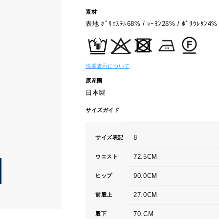
素材
表地 ﾎﾟﾘｴｽﾃﾙ68% / ﾚｰﾖﾝ28% / ﾎﾟﾘｳﾚﾀﾝ4%
洗濯表示について
原産国
日本製
サイズガイド
8
サイズ表記
72.5CM
ウエスト
90.0CM
ヒップ
27.0CM
前股上
70.CM
股下