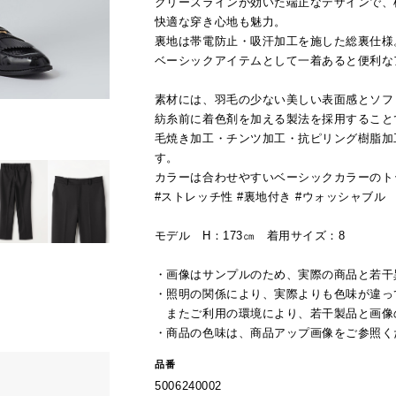
クリーズラインが効いた端正なデザインで、
快適な穿き心地も魅力。
裏地は帯電防止・吸汗加工を施した総裏仕様
ベーシックアイテムとして一着あると便利な
素材には、羽毛の少ない美しい表面感とソフ
紡糸前に着色剤を加える製法を採用すること
毛焼き加工・チンツ加工・抗ピリング樹脂加
す。
カラーは合わせやすいベーシックカラーのト
#ストレッチ性 #裏地付き #ウォッシャブル
モデル H：173㎝ 着用サイズ：8
・画像はサンプルのため、実際の商品と若干
・照明の関係により、実際よりも色味が違っ
またご利用の環境により、若干製品と画像
・商品の色味は、商品アップ画像をご参照く
品番
5006240002