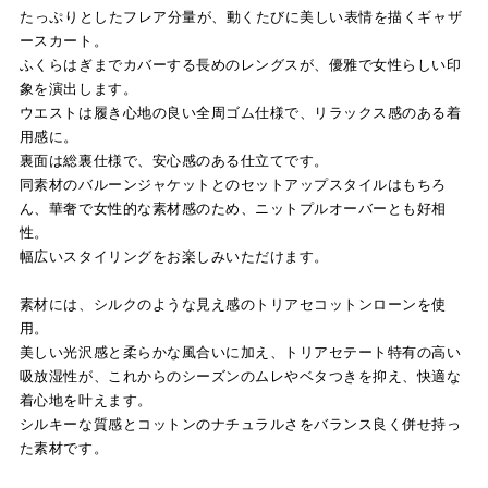
たっぷりとしたフレア分量が、動くたびに美しい表情を描くギャザ
ースカート。
ふくらはぎまでカバーする長めのレングスが、優雅で女性らしい印
象を演出します。
ウエストは履き心地の良い全周ゴム仕様で、リラックス感のある着
用感に。
裏面は総裏仕様で、安心感のある仕立てです。
同素材のバルーンジャケットとのセットアップスタイルはもちろ
ん、華奢で女性的な素材感のため、ニットプルオーバーとも好相
性。
幅広いスタイリングをお楽しみいただけます。
素材には、シルクのような見え感のトリアセコットンローンを使
用。
美しい光沢感と柔らかな風合いに加え、トリアセテート特有の高い
吸放湿性が、これからのシーズンのムレやベタつきを抑え、快適な
着心地を叶えます。
シルキーな質感とコットンのナチュラルさをバランス良く併せ持っ
た素材です。