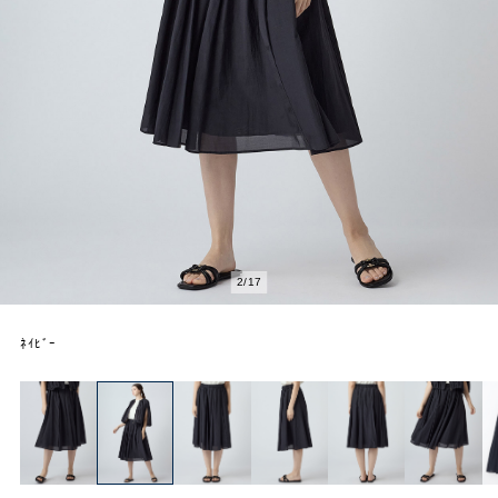
2
/
17
ﾈｲﾋﾞｰ