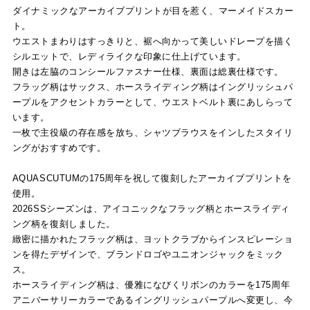
ダイナミックなアーカイブプリントが目を惹く、マーメイドスカー
ト。
ウエストまわりはすっきりと、裾へ向かって美しいドレープを描く
シルエットで、レディライクな印象に仕上げています。
開きは左脇のコンシールファスナー仕様、裏面は総裏仕様です。
フラッグ柄はサックス、ホースライディング柄はイングリッシュパ
ープルをアクセントカラーとして、ウエストベルト裏にあしらって
います。
一枚で主役級の存在感を放ち、シャツブラウスをインしたスタイリ
ングがおすすめです。
AQUASCUTUMの175周年を祝して復刻したアーカイブプリントを
使用。
2026SSシーズンは、アイコニックなフラッグ柄とホースライディ
ング柄を復刻しました。
緻密に描かれたフラッグ柄は、ヨットクラブからインスピレーショ
ンを得たデザインで、ブランドロゴやユニオンジャックをミック
ス。
ホースライディング柄は、優雅になびくリボンのカラーを175周年
アニバーサリーカラーであるイングリッシュパープルへ変更し、今