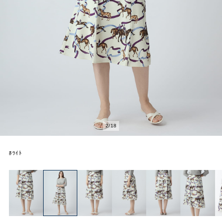
2
/
18
ﾎﾜｲﾄ